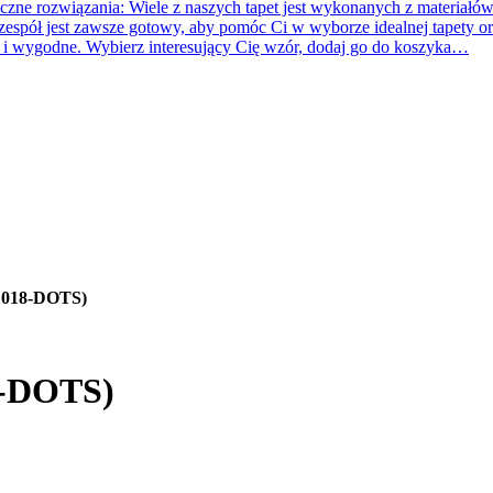
e rozwiązania: Wiele z naszych tapet jest wykonanych z materiałów 
 zespół jest zawsze gotowy, aby pomóc Ci w wyborze idealnej tapety o
e i wygodne. Wybierz interesujący Cię wzór, dodaj go do koszyka…
1018-DOTS)
8-DOTS)