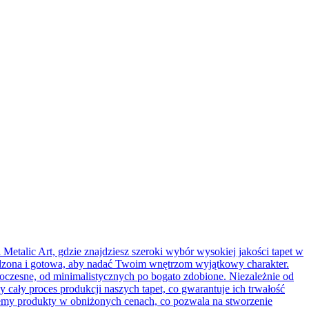
talic Art, gdzie znajdziesz szeroki wybór wysokiej jakości tapet w
kodzona i gotowa, aby nadać Twoim wnętrzom wyjątkowy charakter.
oczesne, od minimalistycznych po bogato zdobione. Niezależnie od
 cały proces produkcji naszych tapet, co gwarantuje ich trwałość
rujemy produkty w obniżonych cenach, co pozwala na stworzenie