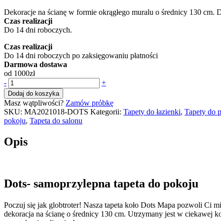
Dekoracje na ścianę w formie okrągłego muralu o średnicy 130 cm.
Czas realizacji
Do 14 dni roboczych.
Czas realizacji
Do 14 dni roboczych po zaksięgowaniu płatności
Darmowa dostawa
od 1000zł
ilość
-
+
Tapeta
Dodaj do koszyka
Dots
Masz wątpliwości?
Zamów próbkę
Mapa
SKU:
MA2021018-DOTS
Kategorii:
Tapety do łazienki
,
Tapety do 
(MA2021018-
pokoju
,
Tapeta do salonu
DOTS)
Opis
Dots- samoprzylepna tapeta do pokoju
Poczuj się jak globtroter! Nasza tapeta koło Dots Mapa pozwoli Ci m
dekoracja na ścianę o średnicy 130 cm. Utrzymany jest w ciekawej ko