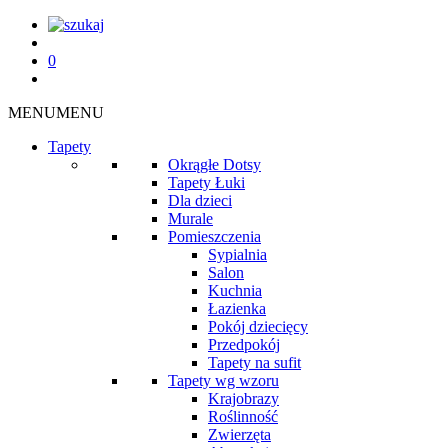
0
MENU
MENU
Tapety
Okrągłe Dotsy
Tapety Łuki
Dla dzieci
Murale
Pomieszczenia
Sypialnia
Salon
Kuchnia
Łazienka
Pokój dziecięcy
Przedpokój
Tapety na sufit
Tapety wg wzoru
Krajobrazy
Roślinność
Zwierzęta