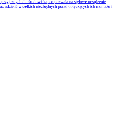
przyjaznych dla środowiska, co pozwala na stylowe urządzenie
raz udzielić wszelkich niezbędnych porad dotyczących ich montażu i