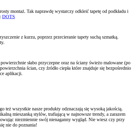
osty montaż. Tak naprawdę wystarczy odkleić tapetę od podkładu i
j:
DOTS
yszczenie z kurzu, poprzez przecieranie tapety suchą szmatką.
ty.
e powierzchnie słabo przyczepne oraz na ściany świeżo malowane (po
wierzchnia ścian, czy źródło ciepła które znajduje się bezpośrednio
e aplikacji.
tego też wszystkie nasze produkty odznaczają się wysoką jakością.
nikalną mieszanką stylów, trafiającą w najnowsze trendy, a zarazem
howując niezmiennie swój nienaganny wygląd. Nie wiesz czy przy
ię nie do poznania!