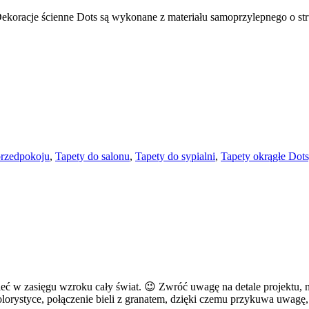
 Dekoracje ścienne Dots są wykonane z materiału samoprzylepnego o 
przedpokoju
,
Tapety do salonu
,
Tapety do sypialni
,
Tapety okrągłe Dot
ieć w zasięgu wzroku cały świat. 😉 Zwróć uwagę na detale projektu, n
lorystyce, połączenie bieli z granatem, dzięki czemu przykuwa uwagę, 