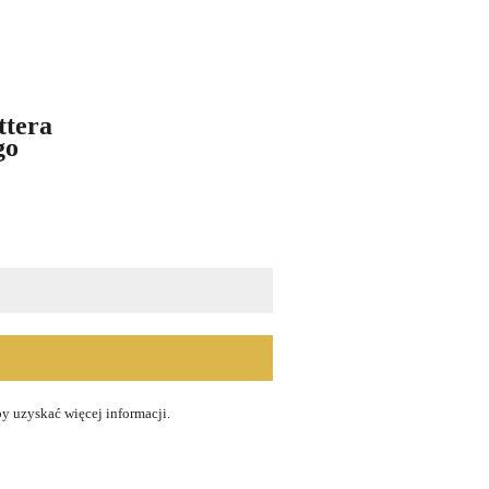
ttera
go
!
by uzyskać więcej informacji.