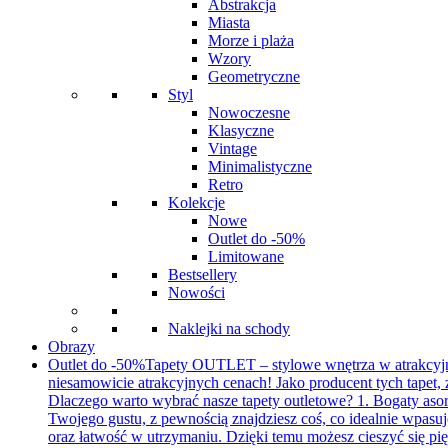
Abstrakcja
Miasta
Morze i plaża
Wzory
Geometryczne
Styl
Nowoczesne
Klasyczne
Vintage
Minimalistyczne
Retro
Kolekcje
Nowe
Outlet do -50%
Limitowane
Bestsellery
Nowości
Naklejki na schody
Obrazy
Outlet do -50%
Tapety OUTLET – stylowe wnętrza w atrakcyjnyc
niesamowicie atrakcyjnych cenach! Jako producent tych tapet
Dlaczego warto wybrać nasze tapety outletowe? 1. Bogaty aso
Twojego gustu, z pewnością znajdziesz coś, co idealnie wpasuj
oraz łatwość w utrzymaniu. Dzięki temu możesz cieszyć się pię