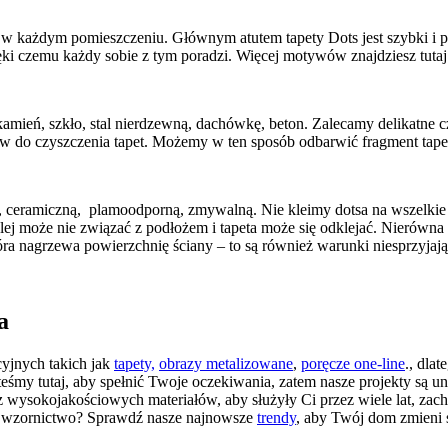
w każdym pomieszczeniu. Głównym atutem tapety Dots jest szybki i pr
ięki czemu każdy sobie z tym poradzi. Więcej motywów znajdziesz tuta
amień, szkło, stal nierdzewną, dachówkę, beton. Zalecamy delikatne cz
 do czyszczenia tapet. Możemy w ten sposób odbarwić fragment tape
wą, ceramiczną, plamoodporną, zmywalną. Nie kleimy dotsa na wszelki
 może nie związać z podłożem i tapeta może się odklejać. Nierówna po
tóra nagrzewa powierzchnię ściany – to są również warunki niesprzyjając
a
yjnych takich jak
tapety,
obrazy metalizowane
,
poręcze one-line
., dla
steśmy tutaj, aby spełnić Twoje oczekiwania, zatem nasze projekty są u
 wysokojakościowych materiałów, aby służyły Ci przez wiele lat, zac
e wzornictwo? Sprawdź nasze najnowsze
trendy
, aby Twój dom zmieni s