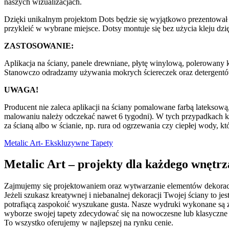
naszych wizualizacjach.
Dzięki unikalnym projektom Dots będzie się wyjątkowo prezentował 
przykleić w wybrane miejsce. Dotsy montuje się bez użycia kleju dz
ZASTOSOWANIE:
Aplikacja na ściany, panele drewniane, płytę winylową, polerowany k
Stanowczo odradzamy używania mokrych ściereczek oraz detergentów
UWAGA!
Producent nie zaleca aplikacji na ściany pomalowane farbą latekso
malowaniu należy odczekać nawet 6 tygodni). W tych przypadkach klej
za ścianą albo w ścianie, np. rura od ogrzewania czy ciepłej wody, k
Metalic Art- Ekskluzywne Tapety
Metalic Art – projekty dla każdego wnętrz
Zajmujemy się projektowaniem oraz wytwarzanie elementów dekorac
Jeżeli szukasz kreatywnej i niebanalnej dekoracji Twojej ściany to je
potrafiącą zaspokoić wyszukane gusta. Nasze wydruki wykonane są z
wyborze swojej tapety zdecydować się na nowoczesne lub klasyczn
To wszystko oferujemy w najlepszej na rynku cenie.