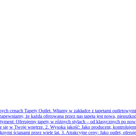
h cenach Tapety Outlet. Witamy w zakładce z tapetami outletowymi Me
, zapewniamy, że każda oferowana przez nas tapeta jest nowa, nieusz
rtyment: Oferujemy tapety w różnych stylach – od klasycznych po now
e się w Twoje wnętrze. 2. Wysoka jakość: Jako producent, kontrolujemy
knymi ścianami przez wiele lat. 3. Atrakcyjne ceny: Jako outlet, ofe