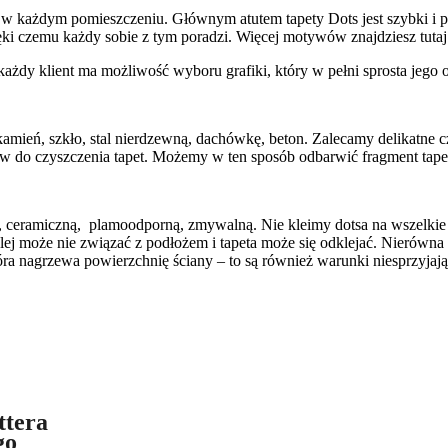
w każdym pomieszczeniu. Głównym atutem tapety Dots jest szybki i pr
ięki czemu każdy sobie z tym poradzi. Więcej motywów znajdziesz tuta
ażdy klient ma możliwość wyboru grafiki, który w pełni sprosta jego
amień, szkło, stal nierdzewną, dachówkę, beton. Zalecamy delikatne cz
 do czyszczenia tapet. Możemy w ten sposób odbarwić fragment tape
wą, ceramiczną, plamoodporną, zmywalną. Nie kleimy dotsa na wszelki
 może nie związać z podłożem i tapeta może się odklejać. Nierówna po
tóra nagrzewa powierzchnię ściany – to są również warunki niesprzyjając
ttera
go