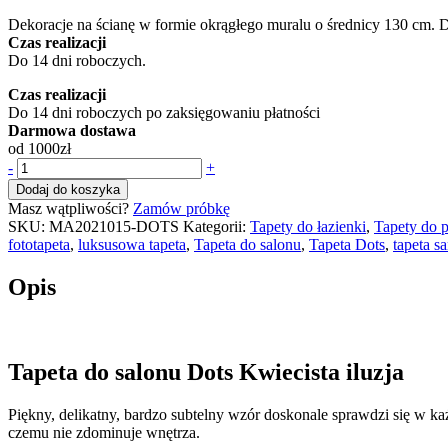
Dekoracje na ścianę w formie okrągłego muralu o średnicy 130 cm.
Czas realizacji
Do 14 dni roboczych.
Czas realizacji
Do 14 dni roboczych po zaksięgowaniu płatności
Darmowa dostawa
od 1000zł
ilość
-
+
Tapeta
Dodaj do koszyka
Dots
Masz wątpliwości?
Zamów próbkę
Kwiecista
SKU:
MA2021015-DOTS
Kategorii:
Tapety do łazienki
,
Tapety do 
iluzja
fototapeta
,
luksusowa tapeta
,
Tapeta do salonu
,
Tapeta Dots
,
tapeta s
(MA2021015-
DOTS)
Opis
Tapeta do salonu Dots Kwiecista iluzja
Piękny, delikatny, bardzo subtelny wzór doskonale sprawdzi się w ka
czemu nie zdominuje wnętrza.