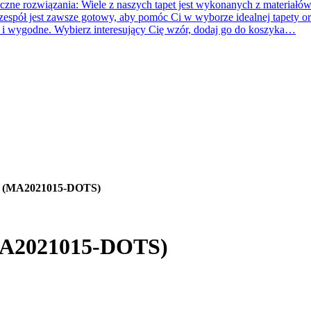
e rozwiązania: Wiele z naszych tapet jest wykonanych z materiałów 
 zespół jest zawsze gotowy, aby pomóc Ci w wyborze idealnej tapety o
e i wygodne. Wybierz interesujący Cię wzór, dodaj go do koszyka…
zja (MA2021015-DOTS)
(MA2021015-DOTS)