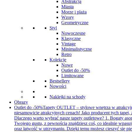
Abstrakcja
Miasta
Morze i plaża
Wzory
Geometryczne
Styl
Nowoczesne
Klasyczne
Vintage
Minimalistyczne
Retro
Kolekcje
Nowe
Outlet do -50%
Limitowane
Bestsellery
Nowości
Naklejki na schody
Obrazy
Outlet do -50%
Tapety OUTLET – stylowe wnętrza w atrakcyjnyc
niesamowicie atrakcyjnych cenach! Jako producent tych tapet
Dlaczego warto wybrać nasze tapety outletowe? 1. Bogaty aso
Twojego gustu, z pewnością znajdziesz coś, co idealnie wpasuj
oraz łatwość w utrzymaniu. Dzięki temu możesz cieszyć się pię