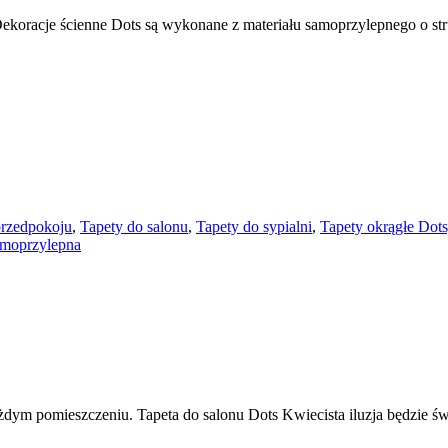
 Dekoracje ścienne Dots są wykonane z materiału samoprzylepnego o 
przedpokoju
,
Tapety do salonu
,
Tapety do sypialni
,
Tapety okrągłe Dot
amoprzylepna
żdym pomieszczeniu. Tapeta do salonu Dots Kwiecista iluzja będzie świ