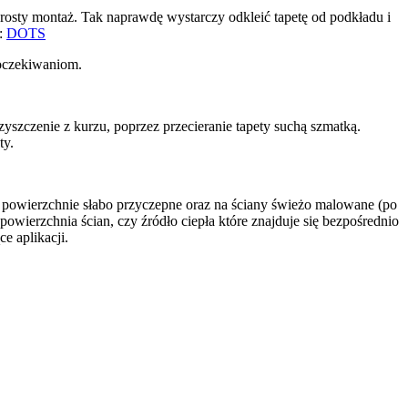
osty montaż. Tak naprawdę wystarczy odkleić tapetę od podkładu i
j:
DOTS
 oczekiwaniom.
yszczenie z kurzu, poprzez przecieranie tapety suchą szmatką.
ty.
e powierzchnie słabo przyczepne oraz na ściany świeżo malowane (po
wierzchnia ścian, czy źródło ciepła które znajduje się bezpośrednio
e aplikacji.