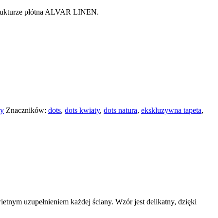
strukturze płótna ALVAR LINEN.
sy
Znaczników:
dots
,
dots kwiaty
,
dots natura
,
ekskluzywna tapeta
,
etnym uzupełnieniem każdej ściany. Wzór jest delikatny, dzięki