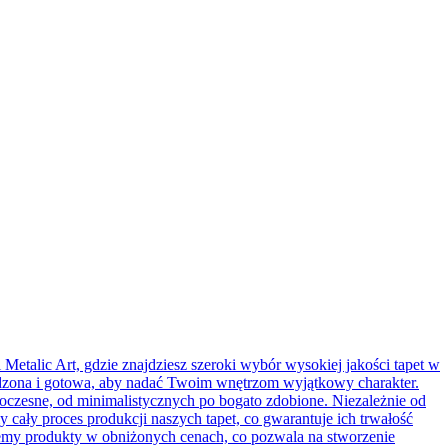
talic Art, gdzie znajdziesz szeroki wybór wysokiej jakości tapet w
kodzona i gotowa, aby nadać Twoim wnętrzom wyjątkowy charakter.
oczesne, od minimalistycznych po bogato zdobione. Niezależnie od
 cały proces produkcji naszych tapet, co gwarantuje ich trwałość
rujemy produkty w obniżonych cenach, co pozwala na stworzenie