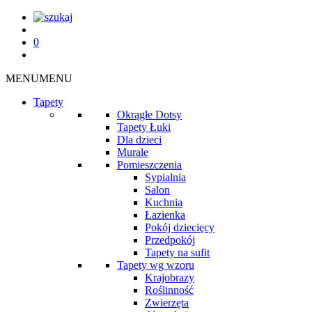
0
MENU
MENU
Tapety
Okrągłe Dotsy
Tapety Łuki
Dla dzieci
Murale
Pomieszczenia
Sypialnia
Salon
Kuchnia
Łazienka
Pokój dziecięcy
Przedpokój
Tapety na sufit
Tapety wg wzoru
Krajobrazy
Roślinność
Zwierzęta