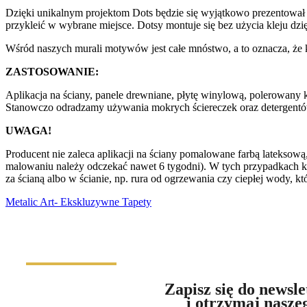
Dzięki unikalnym projektom Dots będzie się wyjątkowo prezentował 
przykleić w wybrane miejsce. Dotsy montuje się bez użycia kleju dz
Wśród naszych murali motywów jest całe mnóstwo, a to oznacza, że k
ZASTOSOWANIE:
Aplikacja na ściany, panele drewniane, płytę winylową, polerowany k
Stanowczo odradzamy używania mokrych ściereczek oraz detergentów
UWAGA!
Producent nie zaleca aplikacji na ściany pomalowane farbą latekso
malowaniu należy odczekać nawet 6 tygodni). W tych przypadkach klej
za ścianą albo w ścianie, np. rura od ogrzewania czy ciepłej wody, k
Metalic Art- Ekskluzywne Tapety
Zapisz się do newsle
i otrzymaj nasze