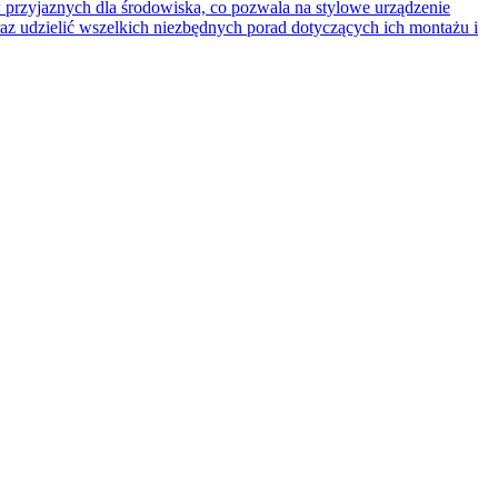
przyjaznych dla środowiska, co pozwala na stylowe urządzenie
raz udzielić wszelkich niezbędnych porad dotyczących ich montażu i