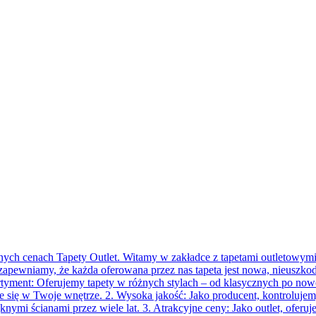
h cenach Tapety Outlet. Witamy w zakładce z tapetami outletowymi Me
, zapewniamy, że każda oferowana przez nas tapeta jest nowa, nieusz
rtyment: Oferujemy tapety w różnych stylach – od klasycznych po now
e się w Twoje wnętrze. 2. Wysoka jakość: Jako producent, kontrolujemy
knymi ścianami przez wiele lat. 3. Atrakcyjne ceny: Jako outlet, ofe