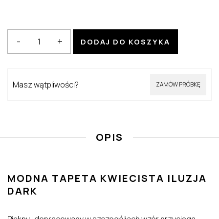
ilość
-
+
DODAJ DO KOSZYKA
Tapeta
Kwiecista
iluzja
Masz wątpliwości?
ZAMÓW PRÓBKĘ
dark
(MA2021015
dark)
OPIS
MODNA TAPETA KWIECISTA ILUZJA
DARK
Piękny i dopracowany w szczegółach wzór przyciąga