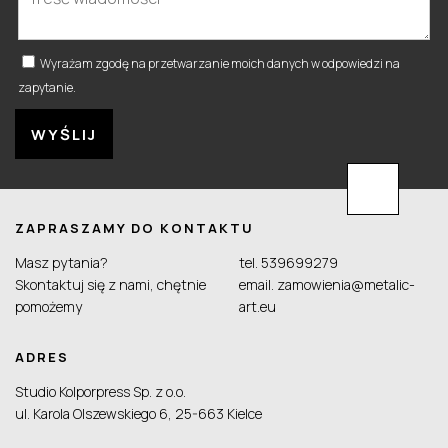
Wyrażam zgodę na przetwarzanie moich danych w odpowiedzi na
zapytanie.
ZAPRASZAMY DO KONTAKTU
Masz pytania?
tel.
539699279
Skontaktuj się z nami, chętnie
email.
zamowienia@metalic-
pomożemy
art.eu
ADRES
Studio Kolporpress Sp. z o.o.
ul. Karola Olszewskiego 6, 25-663 Kielce