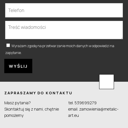
Wyrażam zgodę na przetwarzanie moich danych w odpowiedzi na
zapytanie.
ZAPRASZAMY DO KONTAKTU
Masz pytania?
tel.
539699279
Skontaktuj się z nami, chętnie
email.
zamowienia@metalic-
pomożemy
art.eu