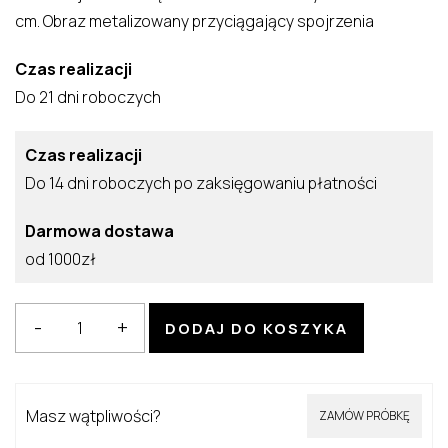
cm. Obraz metalizowany przyciągający spojrzenia
Czas realizacji
Do 21 dni roboczych
Czas realizacji
Do 14 dni roboczych po zaksięgowaniu płatności
Darmowa dostawa
od 1000zł
ilość
-
+
DODAJ DO KOSZYKA
Obraz
metalizowany
Mountain
Masz wątpliwości?
ZAMÓW PRÓBKĘ
silver