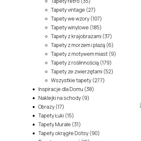
35
produktów
Tapety retro
35
produktów
27
Tapety vintage
27
produktów
107
Tapety we wzory
107
185
produktów
Tapety winylowe
185
produktów
37
Tapety z krajobrazami
37
produktów
6
Tapety z morzem i plażą
6
produktów
9
Tapety z motywem miast
9
179
produktów
Tapety z roślinnością
179
produktów
52
Tapety ze zwierzętami
52
277
produkty
Wszystkie tapety
277
38
produktów
Inspiracje dla Domu
38
9
produktów
Naklejki na schody
9
17
produktów
Obrazy
17
produktów
15
Tapety Łuki
15
produktów
31
Tapety Murale
31
produktów
90
Tapety okrągłe Dotsy
90