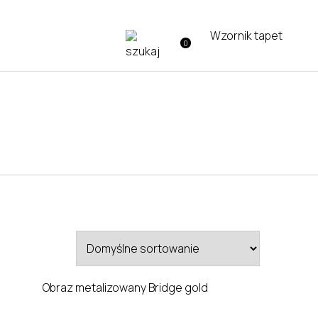
Wzornik tapet
0