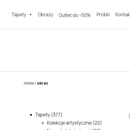
Tapety
Obrazy
Próbki
Kontak
Outlet do -50%
Home
/
obraz
377
Tapety
377
produktów
22
Kolekcje artystyczne
22