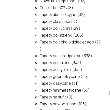
92
produkty
Nowe kolekcje tapet
92
8
produkty
Outlet do -50%
8
produktów
32
Tapety abstrakcyjne
32
17
produkty
Tapety dla dzieci
17
produktów
129
Tapety do kuchni
129
produktów
265
Tapety do łazienki
265
produktów
Tapety do pokoju dziecięcego
79
79
produktów
338
Tapety do przedpokoju
338
343
produktów
Tapety do salonu
343
produkty
342
Tapety do sypialni
342
produkty
46
Tapety geometryczne
46
31
produktów
Tapety klasyczne
31
produktów
55
Tapety minimalistyczne
55
8
produktów
Tapety na sufit
8
produktów
105
Tapety nowoczesne
105