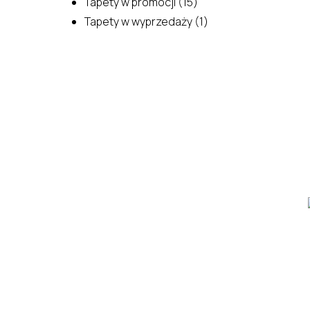
15
produktów
Tapety w promocji
15
produktów
1
Tapety w wyprzedaży
1
produkt