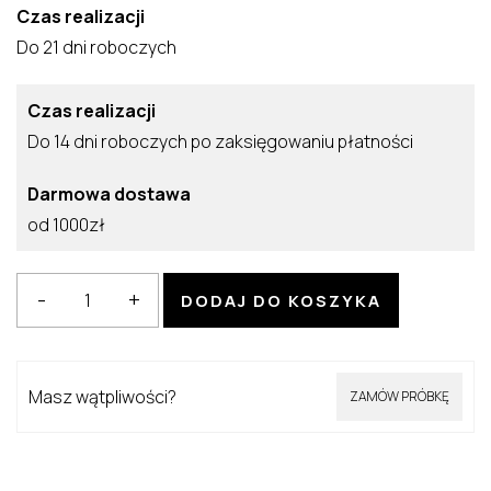
Czas realizacji
Do 21 dni roboczych
Czas realizacji
Do 14 dni roboczych po zaksięgowaniu płatności
Darmowa dostawa
od 1000zł
ilość
-
+
DODAJ DO KOSZYKA
Obraz
metalizowany
Smoke
Masz wątpliwości?
ZAMÓW PRÓBKĘ
II